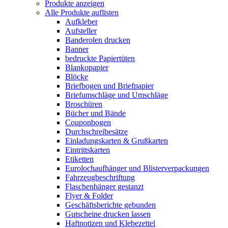
Produkte anzeigen
Alle Produkte auflisten
Aufkleber
Aufsteller
Banderolen drucken
Banner
bedruckte Papiertüten
Blankopapier
Blöcke
Briefbogen und Briefpapier
Briefumschläge und Umschläge
Broschüren
Bücher und Bände
Couponbogen
Durchschreibesätze
Einladungskarten & Grußkarten
Eintrittskarten
Etiketten
Eurolochaufhänger und Blisterverpackungen
Fahrzeugbeschriftung
Flaschenhänger gestanzt
Flyer & Folder
Geschäftsberichte gebunden
Gutscheine drucken lassen
Haftnotizen und Klebezettel