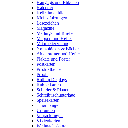
Hangtags und Etiketten
Kalender
Keilrahmenbild
Kleinstfalzungen
Lesezeichen
Magazine
Mailings und Briefe
Mappen und Hefter
Mitarbeiterzeitung
Notizblöcke- & Bücher
Aktenordner und Hefter
Plakate und Poster
Postkarten
Produktfächer
Proofs
RollUp Displays
Rubbelkarten
Schilder & Platten
Schreibtischunterlage
Speisekarten
Türanhänger
Urkunden
Verpackungen
Visitenkarten
Weihnachtskarten