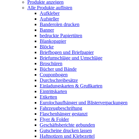
Produkte anzeigen
Alle Produkte auflisten
Aufkleber
Aufsteller
Banderolen drucken
Banner
bedruckte Papiertüten
Blankopapier
Blöcke
Briefbogen und Briefpapier
Briefumschläge und Umschläge
Broschüren
Bücher und Bände
Couponbogen
Durchschreibesätze
Einladungskarten & Grußkarten
Eintrittskarten
Etiketten
Eurolochaufhänger und Blisterverpackungen
Fahrzeugbeschriftung
Flaschenhänger gestanzt
Flyer & Folder
Geschäftsberichte gebunden
Gutscheine drucken lassen
Haftnotizen und Klebezettel