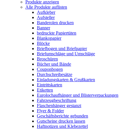
Produkte anzeigen
Alle Produkte auflisten
Aufkleber
Aufsteller
Banderolen drucken
Banner
bedruckte Papiertüten
Blankopapier
Blöcke
Briefbogen und Briefpapier
Briefumschläge und Umschläge
Broschüren
Bücher und Bände
Couponbogen
Durchschreibesätze
Einladungskarten & Grußkarten
Eintrittskarten
Etiketten
Eurolochaufhänger und Blisterverpackungen
Fahrzeugbeschriftung
Flaschenhänger gestanzt
Flyer & Folder
Geschäftsberichte gebunden
Gutscheine drucken lassen
Haftnotizen und Klebezettel