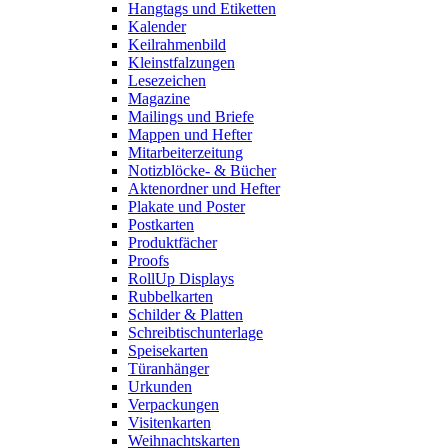
Hangtags und Etiketten
Kalender
Keilrahmenbild
Kleinstfalzungen
Lesezeichen
Magazine
Mailings und Briefe
Mappen und Hefter
Mitarbeiterzeitung
Notizblöcke- & Bücher
Aktenordner und Hefter
Plakate und Poster
Postkarten
Produktfächer
Proofs
RollUp Displays
Rubbelkarten
Schilder & Platten
Schreibtischunterlage
Speisekarten
Türanhänger
Urkunden
Verpackungen
Visitenkarten
Weihnachtskarten