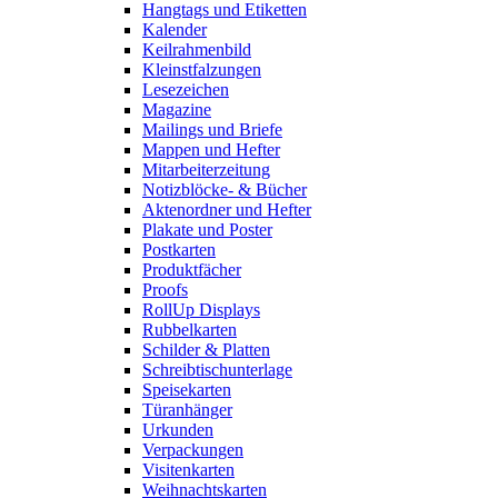
Hangtags und Etiketten
Kalender
Keilrahmenbild
Kleinstfalzungen
Lesezeichen
Magazine
Mailings und Briefe
Mappen und Hefter
Mitarbeiterzeitung
Notizblöcke- & Bücher
Aktenordner und Hefter
Plakate und Poster
Postkarten
Produktfächer
Proofs
RollUp Displays
Rubbelkarten
Schilder & Platten
Schreibtischunterlage
Speisekarten
Türanhänger
Urkunden
Verpackungen
Visitenkarten
Weihnachtskarten