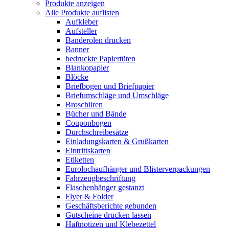
Produkte anzeigen
Alle Produkte auflisten
Aufkleber
Aufsteller
Banderolen drucken
Banner
bedruckte Papiertüten
Blankopapier
Blöcke
Briefbogen und Briefpapier
Briefumschläge und Umschläge
Broschüren
Bücher und Bände
Couponbogen
Durchschreibesätze
Einladungskarten & Grußkarten
Eintrittskarten
Etiketten
Eurolochaufhänger und Blisterverpackungen
Fahrzeugbeschriftung
Flaschenhänger gestanzt
Flyer & Folder
Geschäftsberichte gebunden
Gutscheine drucken lassen
Haftnotizen und Klebezettel