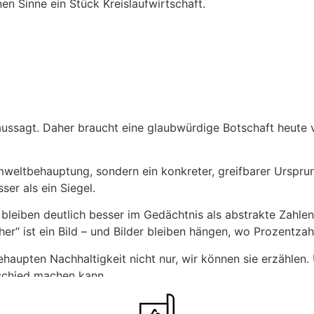
en Sinne ein Stück Kreislaufwirtschaft.
aussagt. Daher braucht eine glaubwürdige Botschaft heute vie
mweltbehauptung, sondern ein konkreter, greifbarer Urspr
er als ein Siegel.
 bleiben deutlich besser im Gedächtnis als abstrakte Zahlen.
er“ ist ein Bild – und Bilder bleiben hängen, wo Prozentza
haupten Nachhaltigkeit nicht nur, wir können sie erzählen. 
schied machen kann.